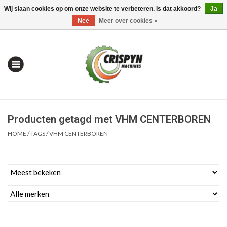
Wij slaan cookies op om onze website te verbeteren. Is dat akkoord?
Ja
0 Artikelen - €0,00
Mijn account / Registreren
Nee
Meer over cookies »
Producten getagd met VHM CENTERBOREN
HOME
/
TAGS
/
VHM CENTERBOREN
Home
| Alles om te Meten |
Alles om te Boren |