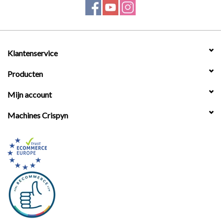
Werkplaatsinrichting |
Machines |
Klantenservice
Producten
Cadeaubonnen &
Relatiegeschenken |
Mijn account
Machines Crispyn
Onderdelen |
Oliën & Smeermiddelen |
TIPS & KENNIS