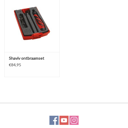
Alles om te Frezen |
Alles om te Draaien |
Alles om te Zagen |
Shaviv ontbraamset
Alles om te Lassen |
€84,95
Schroefdraad snijden |
Veiligheid |
Verspaanbaar materiaal |
Varia |