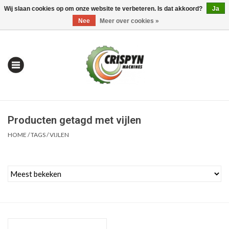
Wij slaan cookies op om onze website te verbeteren. Is dat akkoord?
Ja
0 Artikelen - €0,00
Mijn account / Registreren
Nee
Meer over cookies »
Producten getagd met vijlen
HOME
/
TAGS
/
VIJLEN
Home
| Alles om te Meten |
Alles om te Boren |