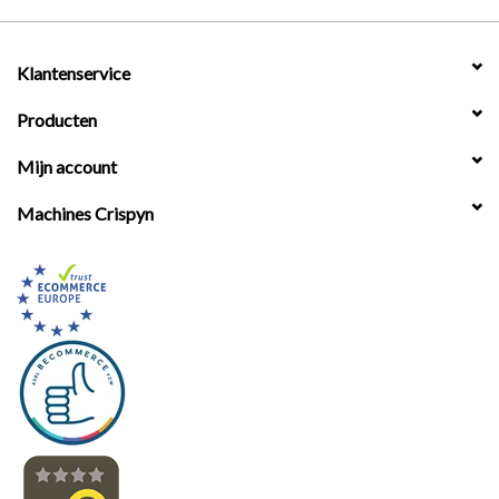
Werkplaatsinrichting |
Klantenservice
Machines |
Producten
Mijn account
Cadeaubonnen &
Relatiegeschenken |
Machines Crispyn
Onderdelen |
Oliën & Smeermiddelen |
TIPS & KENNIS