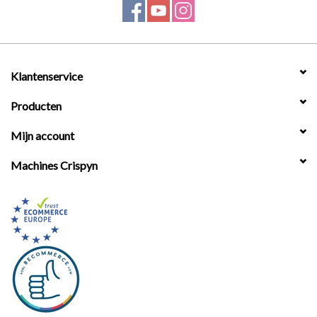
Werkplaatsinrichting |
Machines |
Klantenservice
Producten
Cadeaubonnen &
Relatiegeschenken |
Mijn account
Machines Crispyn
Onderdelen |
Oliën & Smeermiddelen |
TIPS & KENNIS