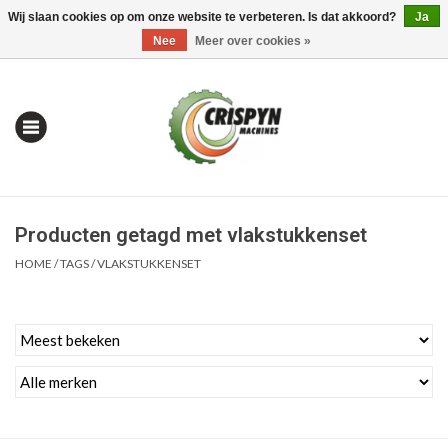
Wij slaan cookies op om onze website te verbeteren. Is dat akkoord?
Ja
0 Artikelen - €0,00
Mijn account / Registreren
Nee
Meer over cookies »
Producten getagd met vlakstukkenset
HOME
/
TAGS
/
VLAKSTUKKENSET
Home
| Alles om te Meten |
Alles om te Boren |