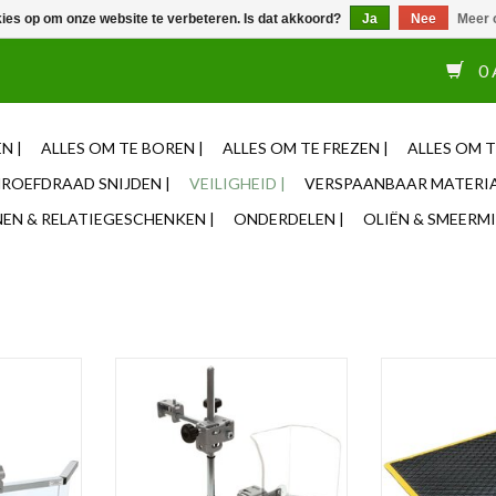
kies op om onze website te verbeteren. Is dat akkoord?
Ja
Nee
Meer 
or 12u besteld, zelfde dag verzonden ✓ Eigen adviseurs ✓ Naas
0 
N |
ALLES OM TE BOREN |
ALLES OM TE FREZEN |
ALLES OM T
ROEFDRAAD SNIJDEN |
VEILIGHEID |
VERSPAANBAAR MATERIA
N & RELATIEGESCHENKEN |
ONDERDELEN |
OLIËN & SMEERMI
werkstuk
Beschermkap voor Spindel
Hoogwaardige
900x
NKELWAGEN
TOEVOEGEN AAN WINKELWAGEN
TOEVOEGEN AA