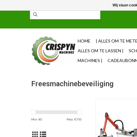
Wij slaan coo
✓ 85% uit voorraad leverbaar ✓ Op werkdagen vo
HOME
| ALLES OM TE METE
ALLES OM TE LASSEN |
SCH
MACHINES |
CADEAUBONNE
Freesmachinebeveiliging
Beschermkap voor 
TOEVOEGEN AAN WI
Min: €
0
Max: €
750