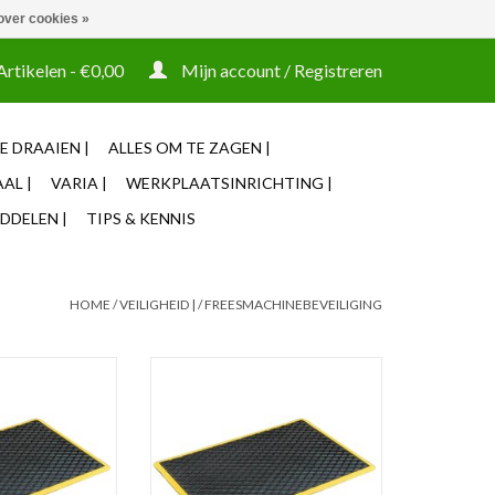
over cookies »
t tooling ook machines Zakelijke login mogelijk
Artikelen - €0,00
Mijn account / Registreren
E DRAAIEN |
ALLES OM TE ZAGEN |
AL |
VARIA |
WERKPLAATSINRICHTING |
DDELEN |
TIPS & KENNIS
HOME
/
VEILIGHEID |
/
FREESMACHINEBEVEILIGING
 werkplaatsmat
Hoogwaardige werkplaatsmat
600mm
1200x900mm
N WINKELWAGEN
TOEVOEGEN AAN WINKELWAGEN