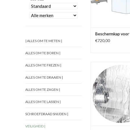
Beschermkap voor
€720,00
| ALLES OM TE METEN |
ALLES OM TE BOREN |
Clear Screen, Clear Vi
ALLES OM TE FREZEN |
Germany!
ALLES OM TE DRAAIEN |
Beschermingsfolie
zichtbaarheid met het 
ALLES OM TE ZAGEN |
koelemulsie, verb
Kies uw gewenste 
ALLES OM TE LASSEN |
TOEVOEGEN AAN WI
SCHROEFDRAAD SNIJDEN |
VEILIGHEID |