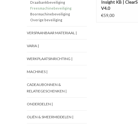
Insight KB | Clear
Draaibankbeveiliging
V4.0
Freesmachinebeveiliging
Boormachinebeveiliging
€59,00
Overige beveiliging
VERSPAANBAAR MATERIAAL |
VARIA |
WERKPLAATSINRICHTING |
MACHINES |
CADEAUBONNEN &
RELATIEGESCHENKEN |
ONDERDELEN |
OLIËN & SMEERMIDDELEN |