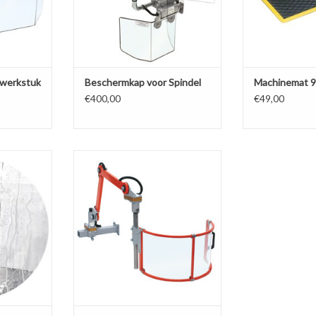
 werkstuk
Beschermkap voor Spindel
Machinemat 
€400,00
€49,00
ew! Made in
Beschermkap voor spindel
TOEVOEGEN AAN WINKELWAGEN
 die de
gebruik van
eterd.
grootte.
NKELWAGEN