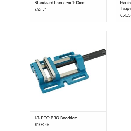
Standaard boorklem 100mm
Harli
Tappe
€53,71
€50,3
Boorklem van industrie kwaliteit.
Vlakke en getrapte vaste- en bewegende bek,
geslepen geleidingen, geslepen onderkant.
Kies uw grootte.
TOEVOEGEN AAN WINKELWAGEN
I.T. ECO PRO Boorklem
€103,45