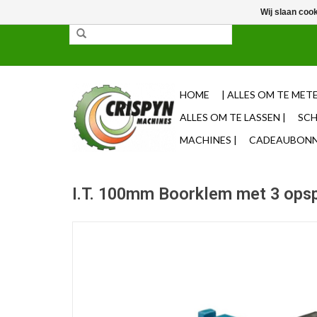
Wij slaan coo
✓ 85% uit voorraad leverbaar ✓ Op werkdagen vo
HOME
| ALLES OM TE METE
ALLES OM TE LASSEN |
SCH
MACHINES |
CADEAUBONNE
I.T. 100mm Boorklem met 3 ops