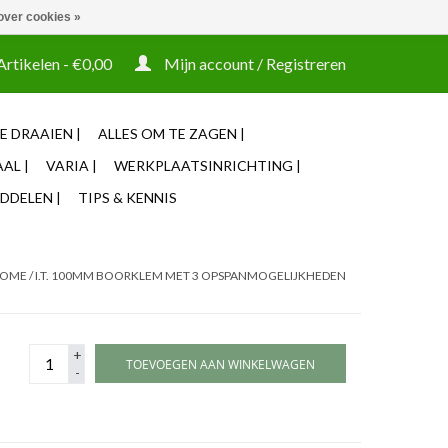
over cookies »
t tooling ook machines Zakelijke login mogelijk
Artikelen - €0,00
Mijn account / Registreren
E DRAAIEN |
ALLES OM TE ZAGEN |
AL |
VARIA |
WERKPLAATSINRICHTING |
DDELEN |
TIPS & KENNIS
OME
/
I.T. 100MM BOORKLEM MET 3 OPSPANMOGELIJKHEDEN
+
TOEVOEGEN AAN WINKELWAGEN
-