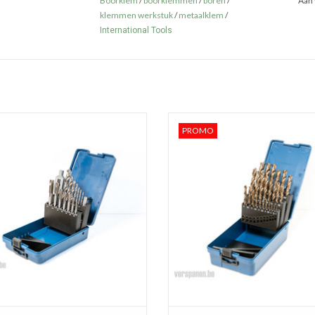
Boorklem
/
boorklemmen
/
boren
/
Aan 
klemmen werkstuk
/
metaalklem
/
International Tools
gen 15 delige HSS Boor- en Tappenset
Harlingen 25-delige HSS-Cobalt (5%)
PROMO
 M3 tot M12 met wringijzer, voor
1-13mm, oplopend per 0,5m
doorlopende gaten.
TOEVOEGEN AAN WINKELWA
EVOEGEN AAN WINKELWAGEN