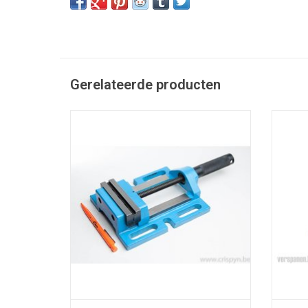
Gerelateerde producten
Standaard boorklem 100mm
Harlin
van
TOEVOEGEN AAN WINKELWAGEN
TO