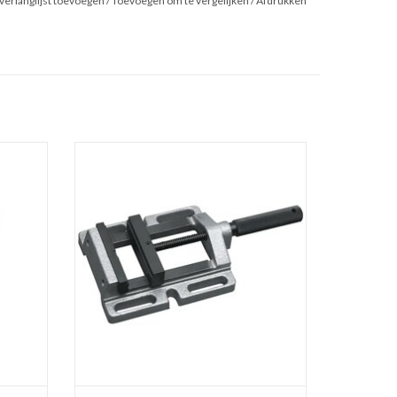
verlanglijst toevoegen
/
Toevoegen om te vergelijken
/
Afdrukken
 Boorset
Bison boorklem van het type 6543.
m
Voorzien van vlakke bekken met horizontaal
en verticaal prisma.
GEN
Kies uw gewenste grootte.
TOEVOEGEN AAN WINKELWAGEN