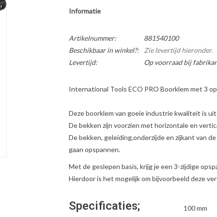
Informatie
Artikelnummer:
881540100
Beschikbaar in winkel?:
Zie levertijd hieronder.
Levertijd:
Op voorraad bij fabrikan
International Tools ECO PRO Boorklem met 3 o
Deze boorklem van goeie industrie kwaliteit is 
De bekken zijn voorzien met horizontale en verti
De bekken, geleiding,onderzijde en zijkant van de
gaan opspannen.
Met de geslepen basis, krijg je een 3-zijdige ops
Hierdoor is het mogelijk om bijvoorbeeld deze vert
Specificaties;
100 mm