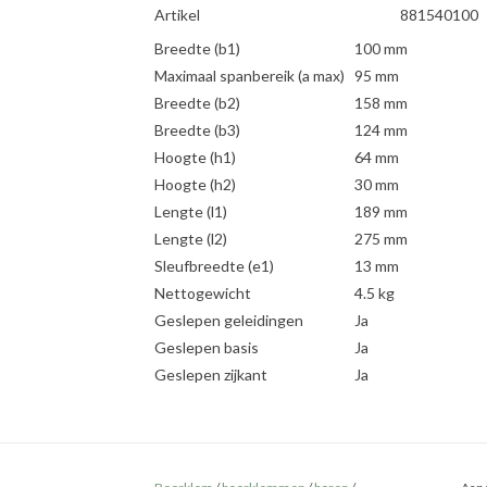
Artikel
881540100
Breedte (b1)
100 mm
Maximaal spanbereik (a max)
95 mm
Breedte (b2)
158 mm
Breedte (b3)
124 mm
Hoogte (h1)
64 mm
Hoogte (h2)
30 mm
Lengte (l1)
189 mm
Lengte (l2)
275 mm
Sleufbreedte (e1)
13 mm
Nettogewicht
4.5 kg
Geslepen geleidingen
Ja
Geslepen basis
Ja
Geslepen zijkant
Ja