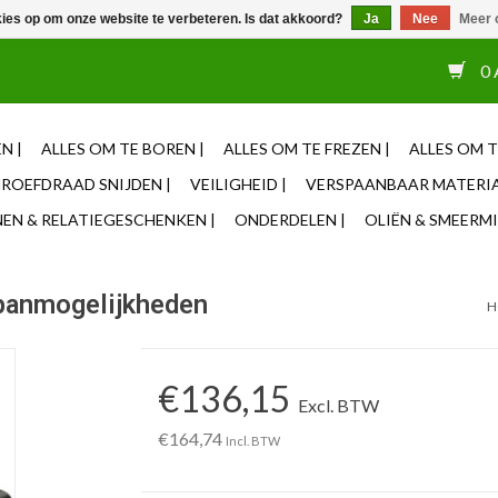
kies op om onze website te verbeteren. Is dat akkoord?
Ja
Nee
Meer 
or 12u besteld, zelfde dag verzonden ✓ Eigen adviseurs ✓ Naas
0 
N |
ALLES OM TE BOREN |
ALLES OM TE FREZEN |
ALLES OM T
ROEFDRAAD SNIJDEN |
VEILIGHEID |
VERSPAANBAAR MATERIA
N & RELATIEGESCHENKEN |
ONDERDELEN |
OLIËN & SMEERMI
panmogelijkheden
H
€136,15
Excl. BTW
€164,74
Incl. BTW