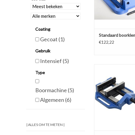
Coating
Standaard boorkl
Gecoat
(1)
€122,22
Gebruik
Intensief
(5)
Voorzien van vlakke 
Type
horizontaal en vertic
Kies uw gewenste 
TOEVOEGEN AAN WI
Boormachine
(5)
Algemeen
(6)
| ALLES OM TE METEN |