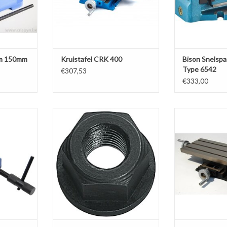
em 150mm
Kruistafel CRK 400
Bison Snelsp
Type 6542
€307,53
€333,00
bekken met
Phantom Kraagmoer van kwaliteit
Kruistaf
aal prisma.
10, volgens DIN 6331, uit veredeld
TOEVOEGEN AA
grootte.
staal.
Kies uw gewenste maatvoering.
NKELWAGEN
TOEVOEGEN AAN WINKELWAGEN