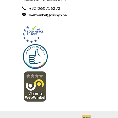
+32 (0)50 71 52 72
webwinkel@crispyn.be