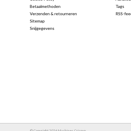
Betaalmethoden
Tags
Verzenden & retourneren
RSS-fee
Sitemap
Snijgegevens
© Copyright 2026 Machines Crispyn