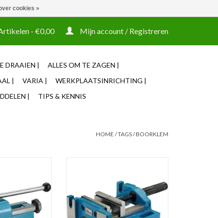
over cookies »
t tooling ook machines Zakelijke login mogelijk
Artikelen - €0,00
Mijn account / Registreren
E DRAAIEN |
ALLES OM TE ZAGEN |
AL |
VARIA |
WERKPLAATSINRICHTING |
DDELEN |
TIPS & KENNIS
HOME
/
TAGS
/
BOORKLEM
ustrie kwaliteit.
100mm Boorklem met 3
rapte vaste- en
opspanmogelijkheden
ek, geslepen
Vlakke en getrapte vaste- en
slepen onderkant.
bewegende bek, geslepen
 grootte.
geleidingen, geslepen onderkant
en zijkant.
N WINKELWAGEN