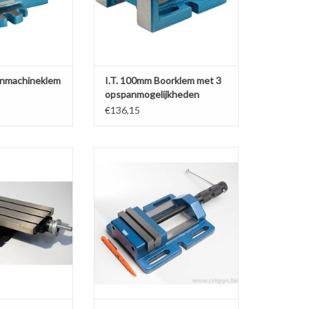
TOEVOEGEN AAN WINKELWAGEN
anmachineklem
I.T. 100mm Boorklem met 3
opspanmogelijkheden
€136,15
el CRK 600
Standaard boorklem 120mm
N WINKELWAGEN
TOEVOEGEN AAN WINKELWAGEN