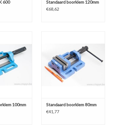
K 600
Standaard boorklem 120mm
€68,62
oorklem 100mm
Standaard boorklem 80mm
N WINKELWAGEN
TOEVOEGEN AAN WINKELWAGEN
orklem 100mm
Standaard boorklem 80mm
€41,77