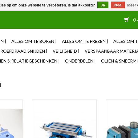
kies op om onze website te verbeteren. Is dat akkoord?
Ja
Nee
Meer 
or 12u besteld, zelfde dag verzonden ✓ Eigen adviseurs ✓ Naas
0 
N |
ALLES OM TE BOREN |
ALLES OM TE FREZEN |
ALLES OM T
ROEFDRAAD SNIJDEN |
VEILIGHEID |
VERSPAANBAAR MATERIA
N & RELATIEGESCHENKEN |
ONDERDELEN |
OLIËN & SMEERMI
m
em 150mm
Kruistafel CRK 400
Boorklem van ind
Vlakke en get
NKELWAGEN
TOEVOEGEN AAN WINKELWAGEN
bewegende b
geleidingen, ge
Kies uw
TOEVOEGEN AA