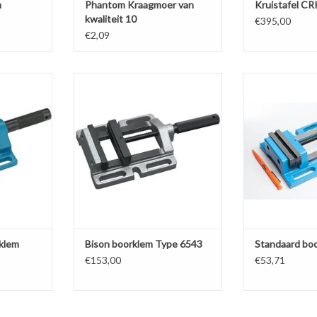
m
Phantom Kraagmoer van
Kruistafel CR
kwaliteit 10
€395,00
€2,09
 kwaliteit.
Bison boorklem van het type 6543.
Standaard b
vaste- en
Voorzien van vlakke bekken met
TOEVOEGEN AA
eslepen
horizontaal en verticaal prisma.
 onderkant.
Kies uw gewenste grootte.
te.
TOEVOEGEN AAN WINKELWAGEN
NKELWAGEN
klem
Bison boorklem Type 6543
Standaard bo
€153,00
€53,71