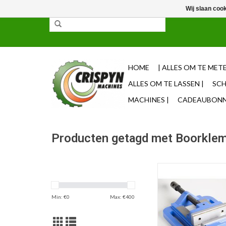
Wij slaan coo
✓ 85% uit voorraad leverbaar ✓ Op werkdagen vo
HOME
| ALLES OM TE METE
ALLES OM TE LASSEN |
SCH
MACHINES |
CADEAUBONNE
Producten getagd met Boorkle
Standaard boorkl
TOEVOEGEN AAN WI
Min: €
0
Max: €
400