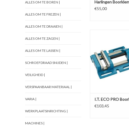
Harlingen Boorkle
ALLES OM TE BOREN |
€55,00
ALLES OM TE FREZEN |
ALLES OM TE DRAAIEN |
Boorklem van industrie
Vlakke en getrapte 
ALLES OM TE ZAGEN |
bewegende bek, g
geleidingen, geslepen
ALLES OM TE LASSEN |
Kies uw groot
SCHROEFDRAAD SNIJDEN |
TOEVOEGEN AAN WI
VEILIGHEID |
VERSPAANBAAR MATERIAAL |
VARIA |
I.T. ECO PRO Boor
€103,45
WERKPLAATSINRICHTING |
MACHINES |