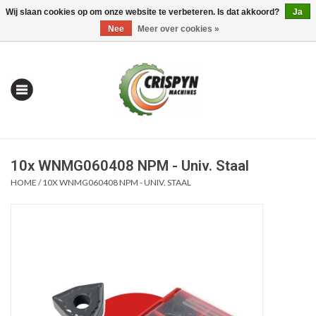
Wij slaan cookies op om onze website te verbeteren. Is dat akkoord?
Ja
0 Artikelen - €0,00
Mijn account / Registreren
Nee
Meer over cookies »
10x WNMG060408 NPM - Univ. Staal
HOME
/
10X WNMG060408 NPM - UNIV. STAAL
Home
| Alles om te Meten |
Alles om te Boren |