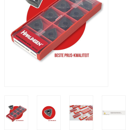
Alles om te Frezen |
Alles om te Draaien |
Alles om te Zagen |
Alles om te Lassen |
Schroefdraad snijden |
Veiligheid |
Verspaanbaar materiaal |
Varia |