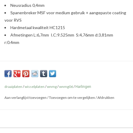
Neusradius 0,4mm
Spanenbreker MSF voor medium gebruik + aangepaste coating
voor RVS
Hardmetaal kwaliteit HC1215
Afmetingen L:6,7mm I.C:9.525mm S:4,76mm d:3,81mm
r:0.4mm
draaiplaten
/
wisselplaten
/
wnmg
/
wnmg06
/
Harlingen
Aan verlanglijst toevoegen
/
Toevoegen om te vergelijken
/
Afdrukken