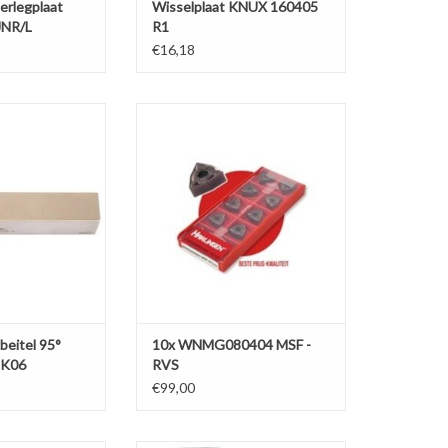
rlegplaat
Wisselplaat KNUX 160405
JNR/L
R1
€16,18
itel 95° DWLNR
10x WNMG080404 MSF - RVS
0 K06
TOEVOEGEN AAN WINKELWAGEN
N WINKELWAGEN
eitel 95°
10x WNMG080404 MSF -
 K06
RVS
€99,00