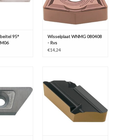
eitel 95°
Wisselplaat WNMG 080408
 M06
- Rvs
€14,24
egplaat KN1604 -
Wisselplaat KNUX 160405 R1 (per
NR/L
stuk)
N WINKELWAGEN
TOEVOEGEN AAN WINKELWAGEN