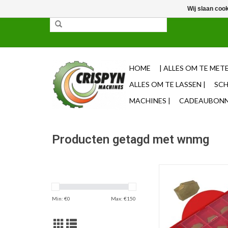
Wij slaan coo
✓ 85% uit voorraad leverbaar ✓ Op werkdagen vo
HOME
| ALLES OM TE METE
ALLES OM TE LASSEN |
SCH
MACHINES |
CADEAUBONNE
Producten getagd met wnmg
10x LFMX3 GT
Steekwisselpl
TOEVOEGEN AAN WI
Min: €
0
Max: €
150