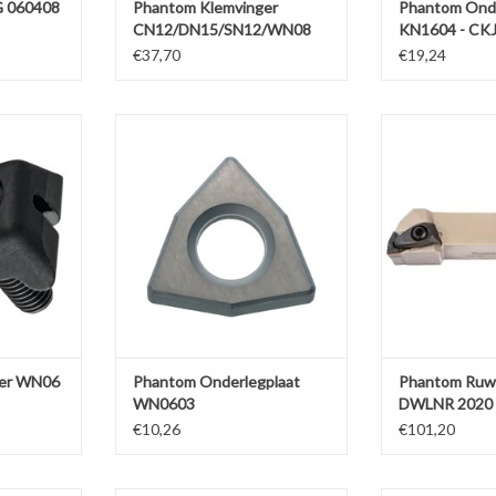
G 060408
Phantom Klemvinger
Phantom Onde
CN12/DN15/SN12/WN08
KN1604 - CK
€37,70
€19,24
 WN06 voor
Phantom Onderlegplaat WN0603
Phantom Ruwbe
NMG06
voor wisselplaten WNMG06
202
NKELWAGEN
TOEVOEGEN AAN WINKELWAGEN
TOEVOEGEN AA
ger WN06
Phantom Onderlegplaat
Phantom Ruwb
WN0603
DWLNR 2020
€10,26
€101,20