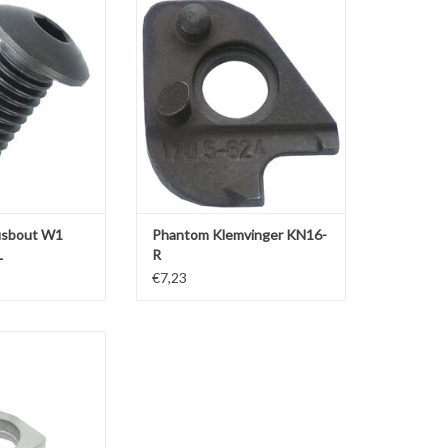
sbout W1 4x25
Phantom Klemvinger KN16-R voor
NR/L
wisselplaten KNUX 1604
N WINKELWAGEN
TOEVOEGEN AAN WINKELWAGEN
usbout W1
Phantom Klemvinger KN16-
L
R
€7,23
erlegplaat voor
Ruwbeitels
N WINKELWAGEN