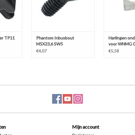
er TP11
Phantom Inbusbout
Harlingen ond
M5X23,6 SW5
voor WNMG 08
€4,07
€5,58
ten
Mijn account