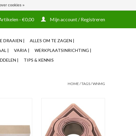
over cookies »
t tooling ook machines Zakelijke login mogelijk
Artikelen - €0,00
Mijn account / Registreren
E DRAAIEN |
ALLES OM TE ZAGEN |
AL |
VARIA |
WERKPLAATSINRICHTING |
DDELEN |
TIPS & KENNIS
HOME
/
TAGS
/
WNMG
itel 95° DWLNR
Wisselplaat WNMG 080408 - Rvs
5 M06
(per stuk)
N WINKELWAGEN
TOEVOEGEN AAN WINKELWAGEN