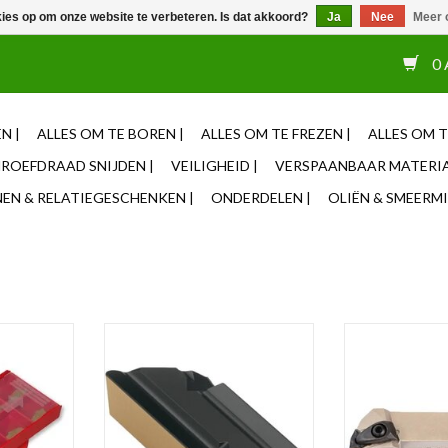
kies op om onze website te verbeteren. Is dat akkoord?
Ja
Nee
Meer 
or 12u besteld, zelfde dag verzonden ✓ Eigen adviseurs ✓ Naas
0 
N |
ALLES OM TE BOREN |
ALLES OM TE FREZEN |
ALLES OM T
ROEFDRAAD SNIJDEN |
VEILIGHEID |
VERSPAANBAAR MATERIA
N & RELATIEGESCHENKEN |
ONDERDELEN |
OLIËN & SMEERMI
N-3
Wisselplaat KNUX 160405 (per
Phantom Ruwbe
aten
stuk)
252
NKELWAGEN
TOEVOEGEN AAN WINKELWAGEN
TOEVOEGEN AA