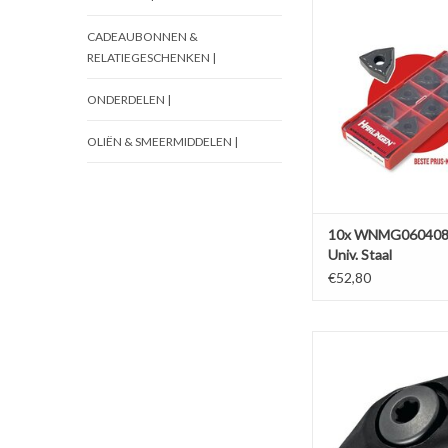
10x WNMG060408 NP
Staal
CADEAUBONNEN &
TOEVOEGEN AAN WI
RELATIEGESCHENKEN |
ONDERDELEN |
OLIËN & SMEERMIDDELEN |
10x WNMG060408
Univ. Staal
€52,80
Phantom Klemvinger 
wisselplaten TPMR/T
TOEVOEGEN AAN WI