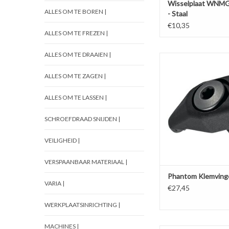
Wisselplaat WNM
ALLES OM TE BOREN |
- Staal
€10,35
ALLES OM TE FREZEN |
ALLES OM TE DRAAIEN |
Phantom klemvinger
wisselplaten W
ALLES OM TE ZAGEN |
TOEVOEGEN AAN WI
ALLES OM TE LASSEN |
SCHROEFDRAAD SNIJDEN |
VEILIGHEID |
VERSPAANBAAR MATERIAAL |
Phantom Klemvin
VARIA |
€27,45
WERKPLAATSINRICHTING |
MACHINES |