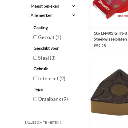
Coating
10x LFMX3 GTN-3
Gecoat
(1)
Steekwisselplaten
€59,28
Geschikt voor
Staal
(3)
Wisselplaat WNMG 060
Gebruik
(per stuk)
Intensief
(2)
TOEVOEGEN AAN WI
Type
Draaibank
(9)
| ALLES OM TE METEN |