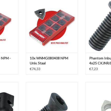
M - Univ.
10x WNMG080408 NPM Univ. Staal
Phantom Inbu
CKJ
TOEVOEGEN AAN WINKELWAGEN
NKELWAGEN
TOEVOEGEN AA
 NPM -
10x WNMG080408 NPM
Phantom Inb
Univ. Staal
4x25 CKJNR/
€74,33
€7,23
TP11 voor
Phantom Phantom Inbusbout
Harlingen Ond
PUN/TPUX 11
M5X23,6 SW5
MWLNR 08 
NKELWAGEN
TOEVOEGEN AAN WINKELWAGEN
TOEVOEGEN AA