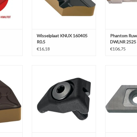
Wisselplaat KNUX 160405
Phantom Ruwb
R0.5
DWLNR 2525
€16,18
€106,75
408 - Staal
Phantom Klemvinger
Phantom Onderl
CN12/DN15/SN12/WN08
CKJ
NKELWAGEN
TOEVOEGEN AAN WINKELWAGEN
TOEVOEGEN AA