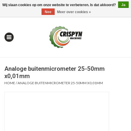
Wij slaan cookies op om onze website te verbeteren. Is dat akkoord?
Ja
0 Artikelen - €0,00
Mijn account / Registreren
Nee
Meer over cookies »
Analoge buitenmicrometer 25-50mm
x0,01mm
HOME
/
ANALOGE BUITENMICROMETER 25-50MM X0,01MM
Home
| Alles om te Meten |
Alles om te Boren |