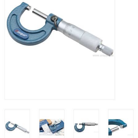
Alles om te Frezen |
Alles om te Draaien |
Alles om te Zagen |
Alles om te Lassen |
Schroefdraad snijden |
Veiligheid |
Verspaanbaar materiaal |
Varia |