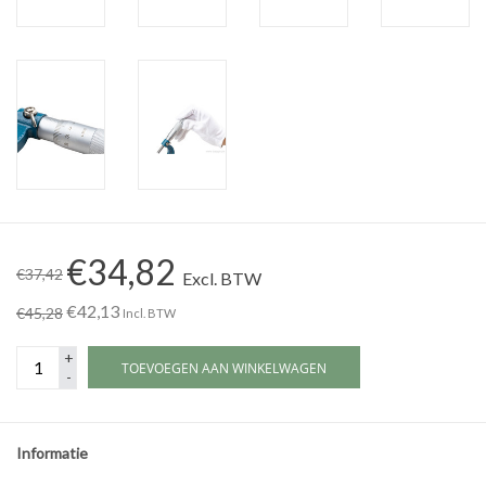
Werkplaatsinrichting |
Machines |
Cadeaubonnen &
Relatiegeschenken |
€34,82
Onderdelen |
€37,42
Excl. BTW
€42,13
€45,28
Incl. BTW
Oliën & Smeermiddelen |
+
TOEVOEGEN AAN WINKELWAGEN
-
TIPS & KENNIS
Informatie