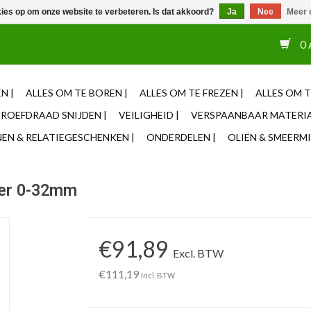
kies op om onze website te verbeteren. Is dat akkoord?
Ja
Nee
Meer 
or 12u besteld, zelfde dag verzonden ✓ Eigen adviseurs ✓ Naas
0 
N |
ALLES OM TE BOREN |
ALLES OM TE FREZEN |
ALLES OM T
ROEFDRAAD SNIJDEN |
VEILIGHEID |
VERSPAANBAAR MATERIA
N & RELATIEGESCHENKEN |
ONDERDELEN |
OLIËN & SMEERMI
eer 0-32mm
€91,89
Excl. BTW
€111,19
Incl. BTW