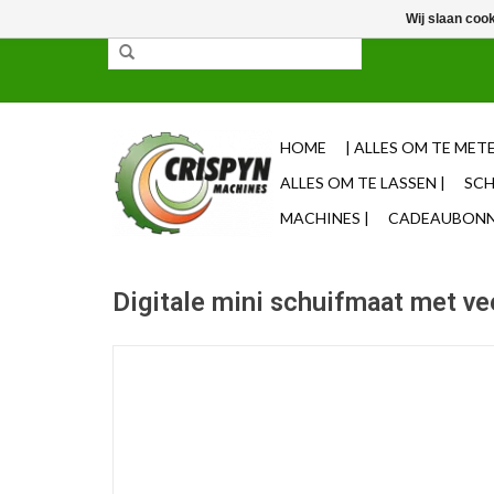
Wij slaan coo
✓ 85% uit voorraad leverbaar ✓ Op werkdagen vo
HOME
| ALLES OM TE METE
ALLES OM TE LASSEN |
SCH
MACHINES |
CADEAUBONNE
Digitale mini schuifmaat met v