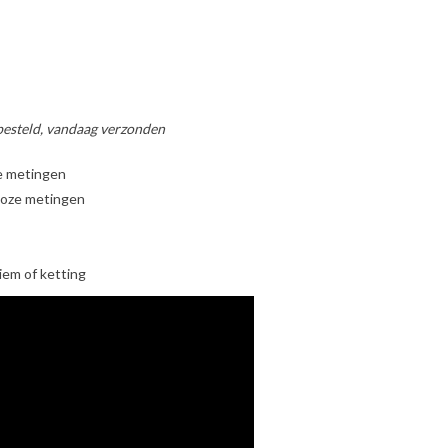
esteld, vandaag verzonden
e metingen
tloze metingen
iem of ketting