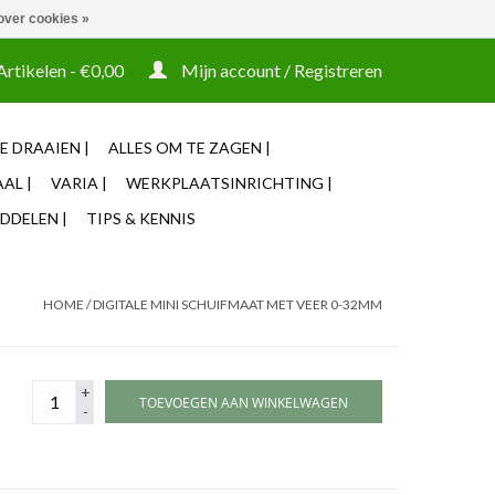
over cookies »
t tooling ook machines Zakelijke login mogelijk
Artikelen - €0,00
Mijn account / Registreren
E DRAAIEN |
ALLES OM TE ZAGEN |
AL |
VARIA |
WERKPLAATSINRICHTING |
DDELEN |
TIPS & KENNIS
HOME
/
DIGITALE MINI SCHUIFMAAT MET VEER 0-32MM
+
TOEVOEGEN AAN WINKELWAGEN
-