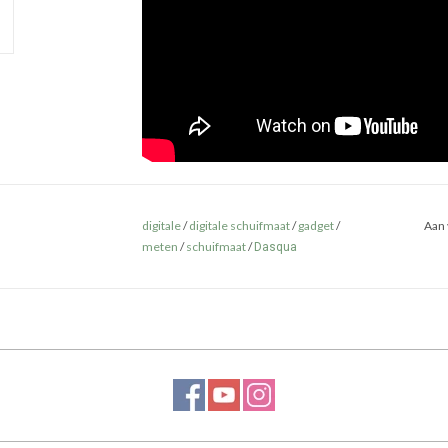
digitale
/
digitale schuifmaat
/
gadget
/
Aan 
meten
/
schuifmaat
/
Dasqua