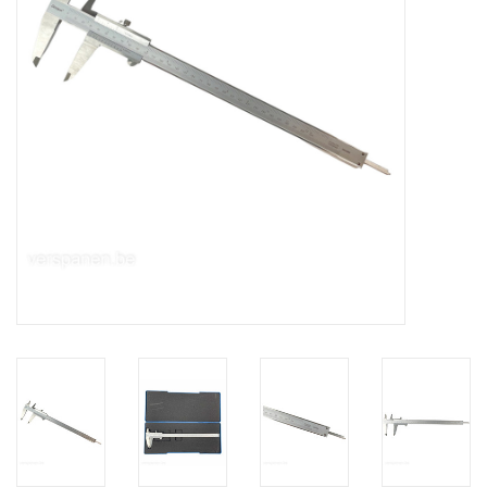
Alles om te Frezen |
Alles om te Draaien |
Alles om te Zagen |
Alles om te Lassen |
Schroefdraad snijden |
Veiligheid |
Verspaanbaar materiaal |
Varia |