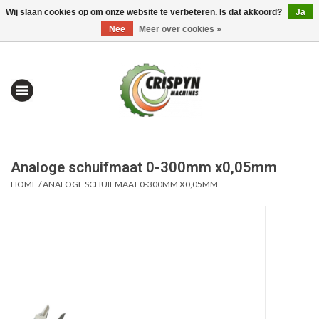
Wij slaan cookies op om onze website te verbeteren. Is dat akkoord?
Ja
0 Artikelen - €0,00
Mijn account / Registreren
Nee
Meer over cookies »
Analoge schuifmaat 0-300mm x0,05mm
HOME
/
ANALOGE SCHUIFMAAT 0-300MM X0,05MM
Home
| Alles om te Meten |
Alles om te Boren |