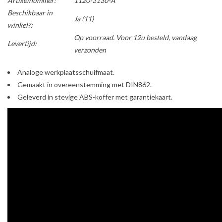
Artikelnummer:
1120-3130-A
Beschikbaar in
Ja
(11)
winkel?:
Op voorraad. Voor 12u besteld, vandaag
Levertijd:
verzonden
Analoge werkplaatsschuifmaat.
Gemaakt in overeenstemming met DIN862.
Geleverd in stevige ABS-koffer met garantiekaart.