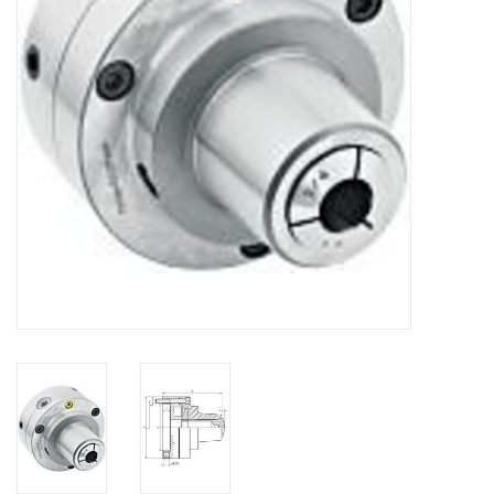
Alles om te Frezen |
Alles om te Draaien |
Alles om te Zagen |
Alles om te Lassen |
Schroefdraad snijden |
Veiligheid |
Verspaanbaar materiaal |
Varia |