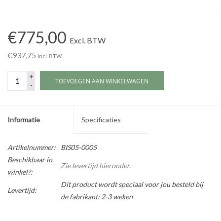
Werkplaatsinrichting |
€775,00
Excl. BTW
Machines |
€937,75
Incl. BTW
+
Cadeaubonnen &
TOEVOEGEN AAN WINKELWAGEN
-
Relatiegeschenken |
Onderdelen |
Informatie
Specificaties
Oliën & Smeermiddelen |
Artikelnummer:
BIS05-0005
Beschikbaar in
Zie levertijd hieronder.
winkel?:
TIPS & KENNIS
Dit product wordt speciaal voor jou besteld bij
Levertijd:
de fabrikant: 2-3 weken