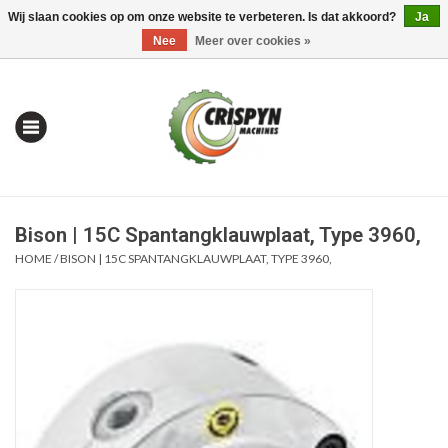
Wij slaan cookies op om onze website te verbeteren. Is dat akkoord?
Ja
0 Artikelen - €0,00
Mijn account / Registreren
Nee
Meer over cookies »
Bison | 15C Spantangklauwplaat, Type 3960,
HOME
/
BISON | 15C SPANTANGKLAUWPLAAT, TYPE 3960,
Home
| Alles om te Meten |
Alles om te Boren |