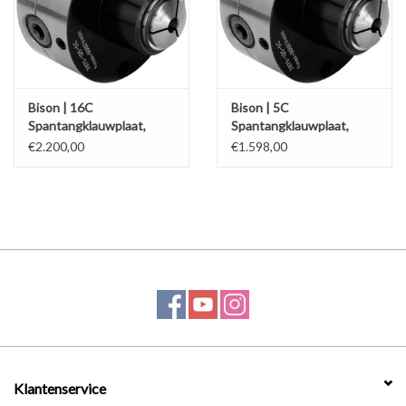
Werkplaatsinrichting |
Machines |
Bison | 16C
Bison | 5C
Spantangklauwplaat,
Spantangklauwplaat,
Type 3975,
Type 3975,
Cadeaubonnen &
€2.200,00
€1.598,00
Relatiegeschenken |
Onderdelen |
Oliën & Smeermiddelen |
TIPS & KENNIS
Klantenservice