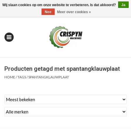
Wij slaan cookies op om onze website te verbeteren. Is dat akkoord?
Ja
0 Artikelen - €0,00
Mijn account / Registreren
Nee
Meer over cookies »
Producten getagd met spantangklauwplaat
HOME
/
TAGS
/
SPANTANGKLAUWPLAAT
Home
| Alles om te Meten |
Alles om te Boren |