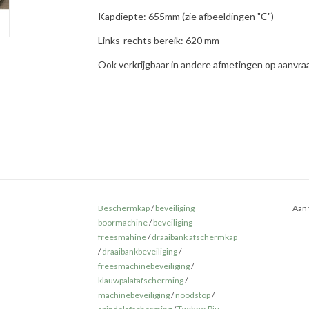
Kapdiepte: 655mm (zie afbeeldingen "C")
Links-rechts bereik: 620 mm
Ook verkrijgbaar in andere afmetingen op aanvra
Beschermkap
/
beveiliging
Aan 
boormachine
/
beveiliging
freesmahine
/
draaibank afschermkap
/
draaibankbeveiliging
/
freesmachinebeveiliging
/
klauwpalatafscherming
/
machinebeveiliging
/
noodstop
/