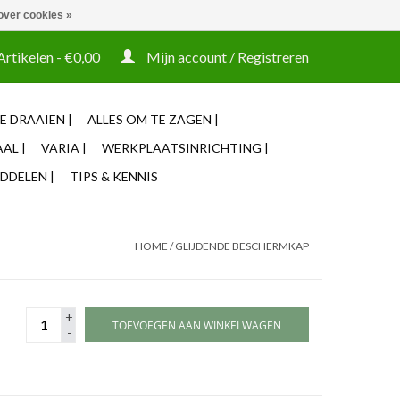
over cookies »
t tooling ook machines Zakelijke login mogelijk
Artikelen - €0,00
Mijn account / Registreren
E DRAAIEN |
ALLES OM TE ZAGEN |
AL |
VARIA |
WERKPLAATSINRICHTING |
DDELEN |
TIPS & KENNIS
HOME
/
GLIJDENDE BESCHERMKAP
+
TOEVOEGEN AAN WINKELWAGEN
-