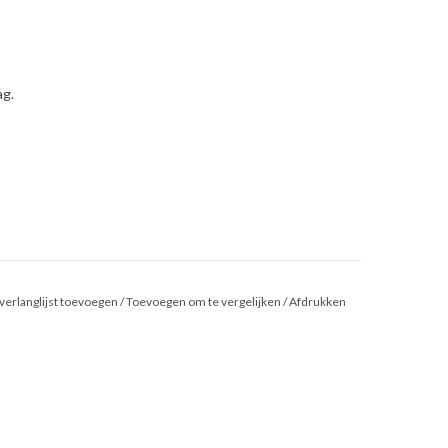
ag.
verlanglijst toevoegen
/
Toevoegen om te vergelijken
/
Afdrukken