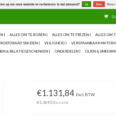
kies op om onze website te verbeteren. Is dat akkoord?
Ja
Nee
Meer 
or 12u besteld, zelfde dag verzonden ✓ Eigen adviseurs ✓ Naas
0 
N |
ALLES OM TE BOREN |
ALLES OM TE FREZEN |
ALLES OM T
ROEFDRAAD SNIJDEN |
VEILIGHEID |
VERSPAANBAAR MATERIA
N & RELATIEGESCHENKEN |
ONDERDELEN |
OLIËN & SMEERMI
€1.131,84
Excl. BTW
€1.369,53
Incl. BTW