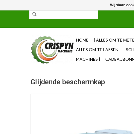
Wij slaan coo
✓ 85% uit voorraad leverbaar ✓ Op werkdagen vo
HOME
| ALLES OM TE METE
ALLES OM TE LASSEN |
SCH
MACHINES |
CADEAUBONNE
Glijdende beschermkap