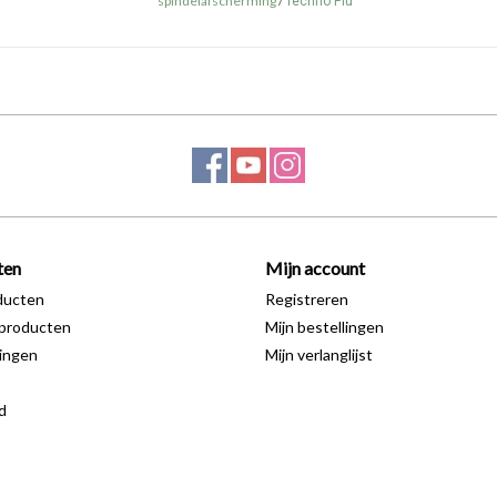
spindelafscherming
/
Techno Piu
ten
Mijn account
ducten
Registreren
producten
Mijn bestellingen
ingen
Mijn verlanglijst
d