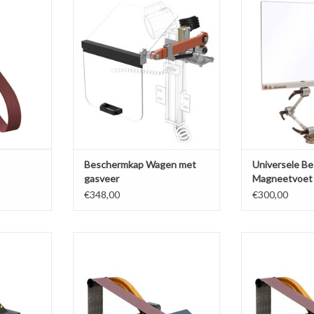
uurtoestel
Beschermkap Wagen met gasveer
Universele B
0
Magneetv
TOEVOEGEN AAN WINKELWAGEN
NKELWAGEN
TOEVOEGEN AA
Beschermkap Wagen met
Universele B
gasveer
Magneetvoet 
€348,00
€300,00
draaibank
Schuurtoestel voor draaibank
Schuurtoestel
10
model SBH A20
model 
NKELWAGEN
TOEVOEGEN AAN WINKELWAGEN
TOEVOEGEN AA