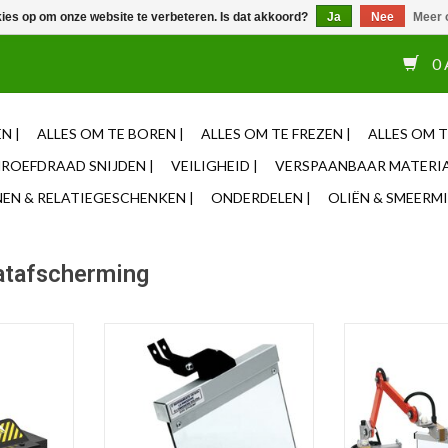
kies op om onze website te verbeteren. Is dat akkoord?
Ja
Nee
Meer 
or 12u besteld, zelfde dag verzonden ✓ Eigen adviseurs ✓ Naas
0 
N |
ALLES OM TE BOREN |
ALLES OM TE FREZEN |
ALLES OM T
ROEFDRAAD SNIJDEN |
VEILIGHEID |
VERSPAANBAAR MATERIA
N & RELATIEGESCHENKEN |
ONDERDELEN |
OLIËN & SMEERMI
atafscherming
draaibank
Beschermkap voor slijpmachine
Beschermkap 
20
TOEVOEGEN AAN WINKELWAGEN
TOEVOEGEN AA
NKELWAGEN