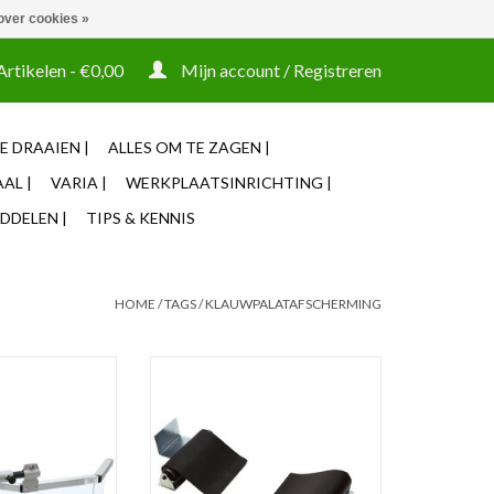
over cookies »
t tooling ook machines Zakelijke login mogelijk
Artikelen - €0,00
Mijn account / Registreren
E DRAAIEN |
ALLES OM TE ZAGEN |
AL |
VARIA |
WERKPLAATSINRICHTING |
DDELEN |
TIPS & KENNIS
HOME
/
TAGS
/
KLAUWPALATAFSCHERMING
voor werkstuk
Rolgordijn voor spindels
N WINKELWAGEN
TOEVOEGEN AAN WINKELWAGEN