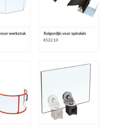
voor werkstuk
Rolgordijn voor spindels
€522,10
 voor spindel
Universele Beschermkap op
Magneetvoet
N WINKELWAGEN
TOEVOEGEN AAN WINKELWAGEN