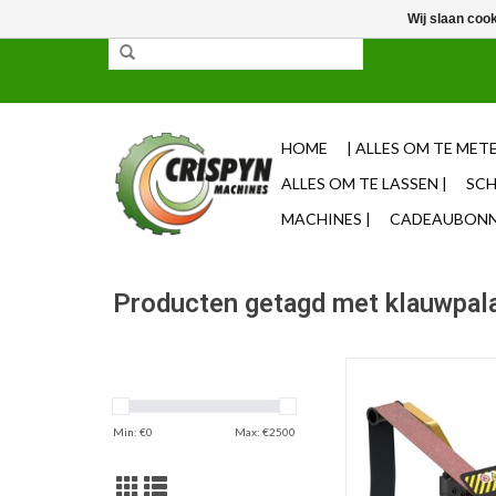
Wij slaan coo
✓ 85% uit voorraad leverbaar ✓ Op werkdagen vo
HOME
| ALLES OM TE METE
ALLES OM TE LASSEN |
SCH
MACHINES |
CADEAUBONNE
Producten getagd met klauwpal
Schuurtoestel voor 
model SBH M
TOEVOEGEN AAN WI
Min: €
0
Max: €
2500