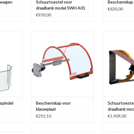
 wagen
Schuurtoestel voor
Beschermkap 
draaibank model SWH A01
€630,00
€930,00
el (zijkant
Beschermkap voor klauwplaat
Schuurtoestel
model 
TOEVOEGEN AAN WINKELWAGEN
NKELWAGEN
TOEVOEGEN AA
spindel
Beschermkap voor
Schuurtoestel
klauwplaat
draaibank mo
€292,10
€1.909,00