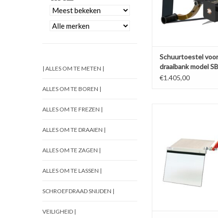
Schuurtoestel voo
draaibank model S
| ALLES OM TE METEN |
€1.405,00
ALLES OM TE BOREN |
Beschermkap voo
ALLES OM TE FREZEN |
TOEVOEGEN AAN WI
ALLES OM TE DRAAIEN |
ALLES OM TE ZAGEN |
ALLES OM TE LASSEN |
SCHROEFDRAAD SNIJDEN |
VEILIGHEID |