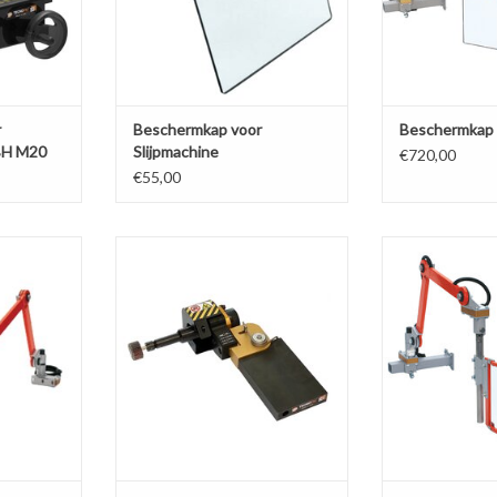
r
Beschermkap voor
Beschermkap 
BH M20
Slijpmachine
€720,00
€55,00
r wagen
Schuurtoestel voor draaibank
Beschermkap
model SWH A01
NKELWAGEN
TOEVOEGEN AA
TOEVOEGEN AAN WINKELWAGEN