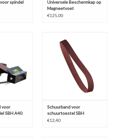
voor spindel
Universele Beschermkap op
Magneetvoet
€125,00
 voor draaibank
Schuurband voor schuurtoestel
SBH A40
SBH M40/A40
N WINKELWAGEN
TOEVOEGEN AAN WINKELWAGEN
 voor
Schuurband voor
del SBH A40
schuurtoestel SBH
M40/A40
€12,40