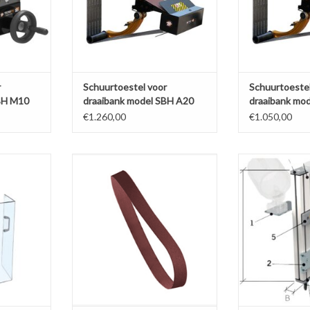
r
Schuurtoestel voor
Schuurtoestel
BH M10
draaibank model SBH A20
draaibank mo
€1.260,00
€1.050,00
teekbank
Schuurband voor schuurtoestel
Montageprofiel 
SBH M20/A20
NKELWAGEN
TOEVOEGEN AA
TOEVOEGEN AAN WINKELWAGEN