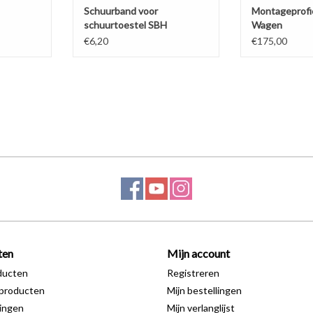
Schuurband voor
Montageprofie
schuurtoestel SBH
Wagen
M20/A20
€6,20
€175,00
ten
Mijn account
ducten
Registreren
producten
Mijn bestellingen
ingen
Mijn verlanglijst