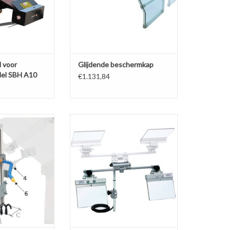
 voor
Glijdende beschermkap
del SBH A10
€1.131,84
Universeel Wagen
Dubbele Beschermkap
Slijpmachine
N WINKELWAGEN
TOEVOEGEN AAN WINKELWAGEN