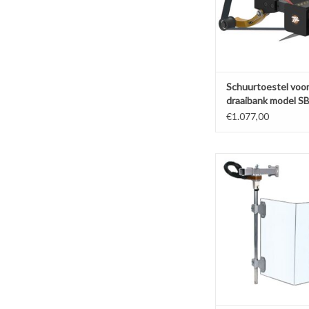
Schuurtoestel voo
draaibank model S
€1.077,00
Beschermkap voor S
TOEVOEGEN AAN WI