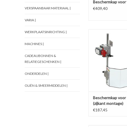
Beschermkap voor
VERSPAANBAAR MATERIAAL |
€409,40
VARIA |
WERKPLAATSINRICHTING |
Beschermkap voor spind
montage)
MACHINES |
TOEVOEGEN AAN WI
CADEAUBONNEN &
RELATIEGESCHENKEN |
ONDERDELEN |
OLIËN & SMEERMIDDELEN |
Beschermkap voor 
(zijkant montage)
€187,45