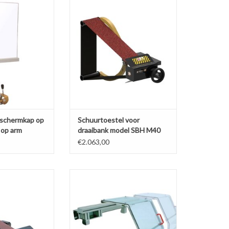
eschermkap op
Schuurtoestel voor draaibank
oet op arm
model SBH M40
N WINKELWAGEN
TOEVOEGEN AAN WINKELWAGEN
eschermkap op
Schuurtoestel voor
op arm
draaibank model SBH M40
€2.063,00
 voor draaibank
Glijdende beschermkap
SBH A10
TOEVOEGEN AAN WINKELWAGEN
N WINKELWAGEN