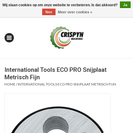
Wij slaan cookies op om onze website te verbeteren. Is dat akkoord?
Ja
0 Artikelen - €0,00
Mijn account / Registreren
Nee
Meer over cookies »
International Tools ECO PRO Snijplaat
Metrisch Fijn
HOME
/
INTERNATIONAL TOOLS ECO PRO SNIJPLAAT METRISCH FIJN
Home
| Alles om te Meten |
Alles om te Boren |