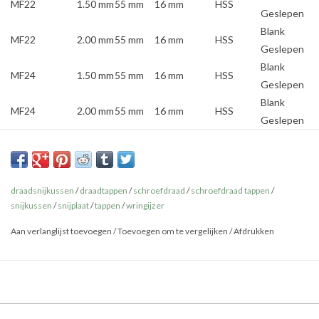
MF22
1.50 mm
55 mm
16 mm
HSS
Geslepen
Blank
MF22
2.00 mm
55 mm
16 mm
HSS
Geslepen
Blank
MF24
1.50 mm
55 mm
16 mm
HSS
Geslepen
Blank
MF24
2.00 mm
55 mm
16 mm
HSS
Geslepen
Blank
MF27
1.50 mm
65 mm
18 mm
HSS
Geslepen
Blank
MF27
2.00 mm
65 mm
18 mm
HSS
draadsnijkussen
/
draadtappen
/
schroefdraad
/
schroefdraad tappen
Geslepen
/
snijkussen
/
snijplaat
/
tappen
/
wringijzer
Blank
MF30
1.50 mm
65 mm
18 mm
HSS
Geslepen
Aan verlanglijst toevoegen
/
Toevoegen om te vergelijken
/
Afdrukken
Blank
MF30
2.00 mm
65 mm
18 mm
HSS
Geslepen