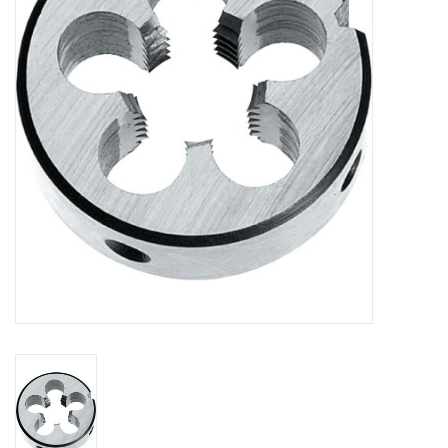
Alles om te Frezen |
Alles om te Draaien |
Alles om te Zagen |
Alles om te Lassen |
Schroefdraad snijden |
Veiligheid |
Verspaanbaar materiaal |
Varia |