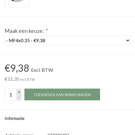
Werkplaatsinrichting |
Maak een keuze:
*
Machines |
Cadeaubonnen &
Relatiegeschenken |
€9,38
Excl. BTW
Onderdelen |
€11,35
Incl. BTW
Oliën & Smeermiddelen |
+
TOEVOEGEN AAN WINKELWAGEN
-
TIPS & KENNIS
Informatie