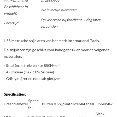
Artikelnummer:
272000403
Beschikbaar in
Zie levertijd hieronder.
winkel?:
Op voorraad bij fabrikant, 1 dag later
Levertijd:
verzonden
HSS Metrische snijplaten van het merk International Tools.
De snijplaten zijn geschikt voor handgebruik en voor de volgende
materialen:
- Staal (max. treksterkte 850N/mm²)
- Aluminium (max. 10% Silicium)
- Grijs gietijzer en nodulair gietijzer
Specificaties:
Spoed
Draaddiameter
Buiten ø
Snijplaatdikte
Materiaal
Oppervlak
(P)
Blank
MF4
0.35 mm
20 mm
5 mm
HSS