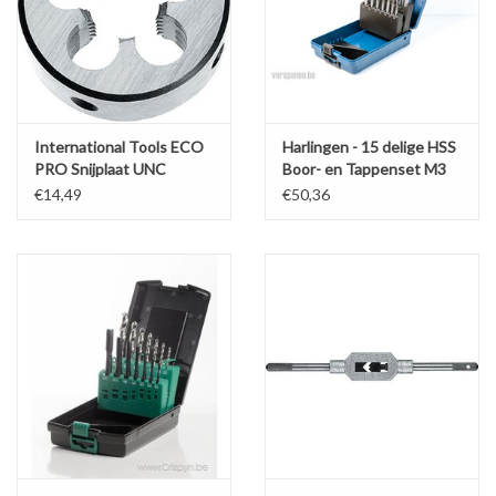
International Tools ECO
Harlingen - 15 delige HSS
PRO Snijplaat UNC
Boor- en Tappenset M3
tot M12
€14,49
€50,36