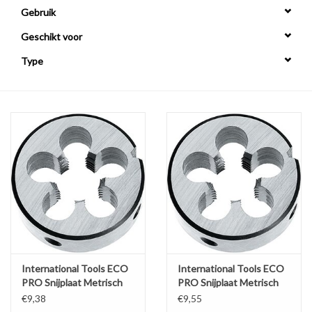
Gebruik
Alles om te Frezen |
Geschikt voor
Type
Alles om te Draaien |
Alles om te Zagen |
Alles om te Lassen |
Schroefdraad snijden |
Veiligheid |
Verspaanbaar materiaal |
International Tools ECO
International Tools ECO
PRO Snijplaat Metrisch
PRO Snijplaat Metrisch
Fijn
€9,38
€9,55
Varia |