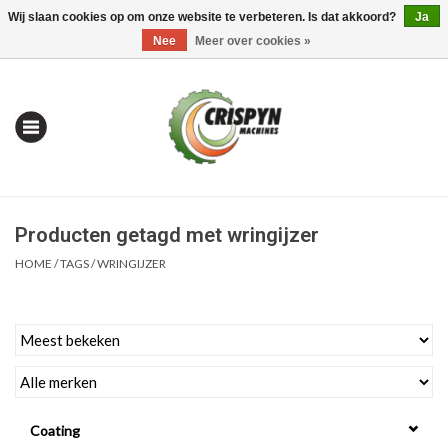
Wij slaan cookies op om onze website te verbeteren. Is dat akkoord?
Ja
0 Artikelen - €0,00
Mijn account / Registreren
Nee
Meer over cookies »
Producten getagd met wringijzer
HOME
/
TAGS
/
WRINGIJZER
Home
| Alles om te Meten |
Coating
Alles om te Boren |