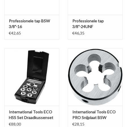
Professionele tap BSW
Professionele tap
3/8"-16
3/8"-24UNF
€42,65
€46,35
International Tools ECO
International Tools ECO
HSS Set Draadkussenset
PRO Snijplaat BSW
M3-M12
€88,00
€28,15