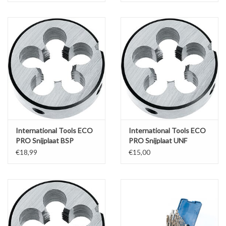
Werkplaatsinrichting |
Machines |
Cadeaubonnen &
Relatiegeschenken |
Onderdelen |
International Tools ECO
International Tools ECO
PRO Snijplaat BSP
PRO Snijplaat UNF
Oliën & Smeermiddelen |
€18,99
€15,00
TIPS & KENNIS