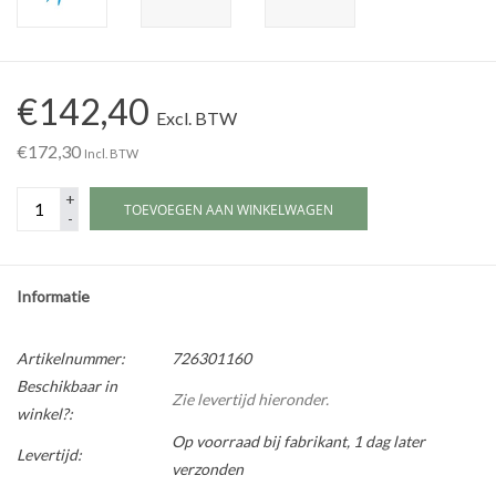
Werkplaatsinrichting |
€142,40
Machines |
Excl. BTW
€172,30
Incl. BTW
Cadeaubonnen &
+
Relatiegeschenken |
TOEVOEGEN AAN WINKELWAGEN
-
Onderdelen |
Informatie
Oliën & Smeermiddelen |
Artikelnummer:
726301160
Beschikbaar in
TIPS & KENNIS
Zie levertijd hieronder.
winkel?:
Op voorraad bij fabrikant, 1 dag later
Levertijd:
verzonden