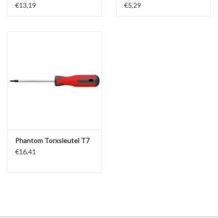
€13,19
€5,29
Phantom Torxsleutel T7
€16,41