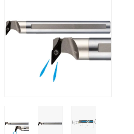
Alles om te Frezen |
Alles om te Draaien |
Alles om te Zagen |
Alles om te Lassen |
Schroefdraad snijden |
Veiligheid |
Verspaanbaar materiaal |
Varia |