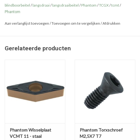
blindboorbeitel
/
langsdraai
/
langsdraaibeitel
/
Phantom
/
TCGX
/
tcmt
/
Phantom
Aan verlanglijst toevoegen
/
Toevoegen om te vergelijken
/
Afdrukken
Gerelateerde producten
Phantom Wisselplaat
Phantom Torxschroef
VCMT 11 - staal
M2‚5X7 T7