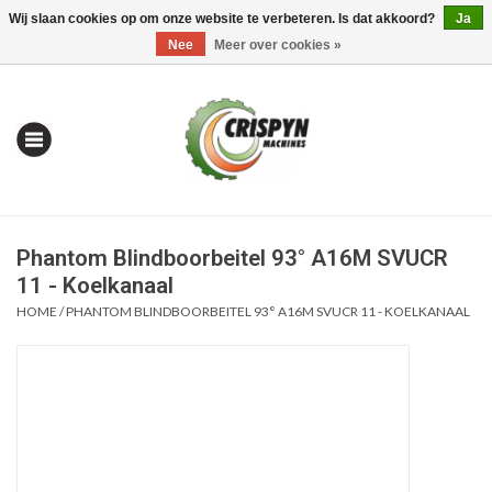
Wij slaan cookies op om onze website te verbeteren. Is dat akkoord?
Ja
0 Artikelen - €0,00
Mijn account / Registreren
Nee
Meer over cookies »
Phantom Blindboorbeitel 93° A16M SVUCR
11 - Koelkanaal
HOME
/
PHANTOM BLINDBOORBEITEL 93° A16M SVUCR 11 - KOELKANAAL
Home
| Alles om te Meten |
Alles om te Boren |