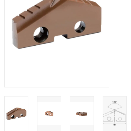
Alles om te Frezen |
Alles om te Draaien |
Alles om te Zagen |
Alles om te Lassen |
Schroefdraad snijden |
Veiligheid |
Verspaanbaar materiaal |
Varia |