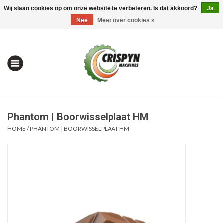
Wij slaan cookies op om onze website te verbeteren. Is dat akkoord?
Ja
0 Artikelen - €0,00
Mijn account / Registreren
Nee
Meer over cookies »
Phantom | Boorwisselplaat HM
HOME
/
PHANTOM | BOORWISSELPLAAT HM
Home
| Alles om te Meten |
Alles om te Boren |