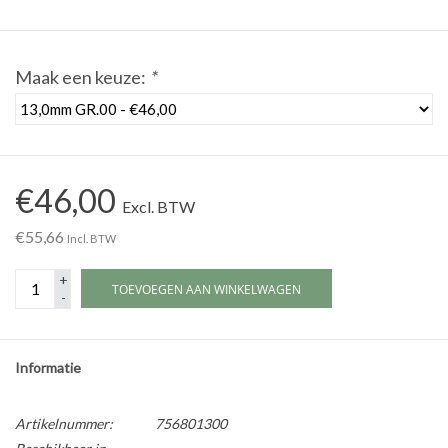
Werkplaatsinrichting |
Maak een keuze:
*
Machines |
Cadeaubonnen &
Relatiegeschenken |
€46,00
Excl. BTW
€55,66
Onderdelen |
Incl. BTW
+
TOEVOEGEN AAN WINKELWAGEN
Oliën & Smeermiddelen |
-
TIPS & KENNIS
Informatie
Artikelnummer:
756801300