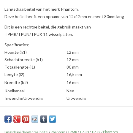
Langsdraaibeitel van het merk Phantom.
Deze beitel heeft een opname van 12x12mm en meet 80mm lang
Dit is een rechtse beitel, die gebruik maakt van
TPMR/TPUN/TPUX 11 wisselplaten.
Specificaties;
Hoogte (h1)
12 mm
Schachtbreedte (b1)
12 mm
Totaallengte (l1)
80 mm
Lengte (l2)
16,5 mm
Breedte (b2)
16 mm
Koelkanaal
Nee
Inwendig/Uitwendig
Uitwendig
langsdraai
/
langsdraaibeitel
/
Phantom
/
TPMR
/
TPUN
/
TPUX
/
Phantom