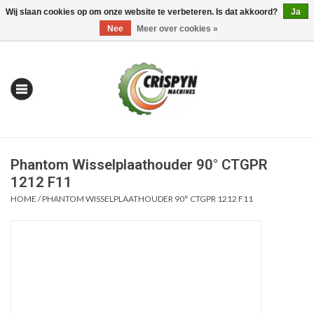
Wij slaan cookies op om onze website te verbeteren. Is dat akkoord?
Ja
0 Artikelen - €0,00
Mijn account / Registreren
Nee
Meer over cookies »
Phantom Wisselplaathouder 90° CTGPR
1212 F11
HOME
/
PHANTOM WISSELPLAATHOUDER 90° CTGPR 1212 F11
Home
| Alles om te Meten |
Alles om te Boren |