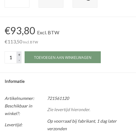
Werkplaatsinrichting |
€93,80
Machines |
Excl. BTW
€113,50
Incl. BTW
Cadeaubonnen &
+
Relatiegeschenken |
TOEVOEGEN AAN WINKELWAGEN
-
Onderdelen |
Informatie
Oliën & Smeermiddelen |
Artikelnummer:
721561120
Beschikbaar in
TIPS & KENNIS
Zie levertijd hieronder.
winkel?:
Op voorraad bij fabrikant, 1 dag later
Levertijd:
verzonden