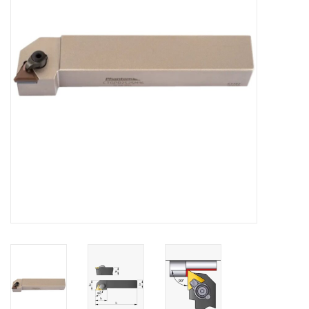
Alles om te Frezen |
Alles om te Draaien |
Alles om te Zagen |
Alles om te Lassen |
Schroefdraad snijden |
Veiligheid |
Verspaanbaar materiaal |
Varia |