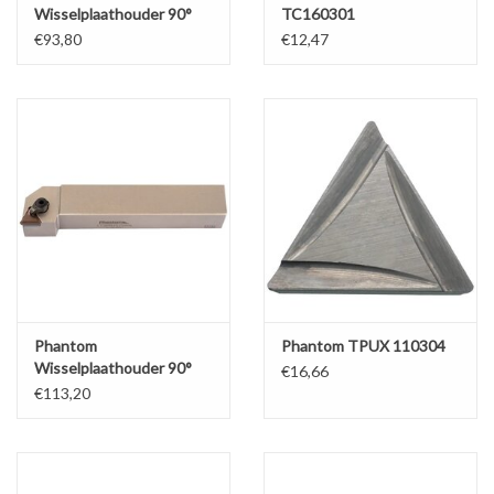
Wisselplaathouder 90°
TC160301
CTGPR 1212 F11
€93,80
€12,47
Phantom
Phantom TPUX 110304
Wisselplaathouder 90°
€16,66
CTGPR 2525 M16
€113,20