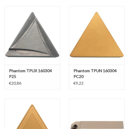
Alles om te Frezen |
Alles om te Draaien |
Alles om te Zagen |
Alles om te Lassen |
Phantom TPUX 160304
Phantom TPUN 160304
P25
PC20
Schroefdraad snijden |
€20,86
€9,22
Veiligheid |
Verspaanbaar materiaal |
Varia |