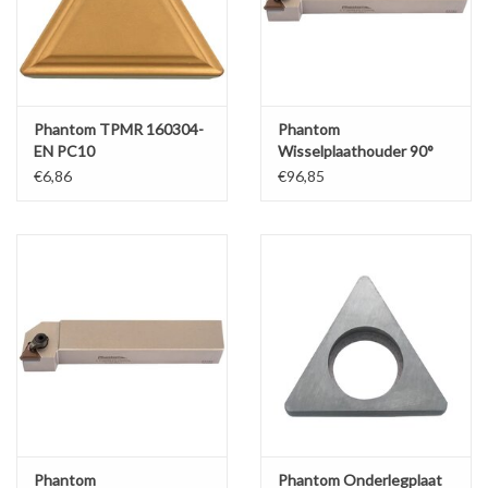
Werkplaatsinrichting |
Machines |
Phantom TPMR 160304-
Phantom
EN PC10
Wisselplaathouder 90°
CTGPR 1616 H11
Cadeaubonnen &
€6,86
€96,85
Relatiegeschenken |
Onderdelen |
Oliën & Smeermiddelen |
TIPS & KENNIS
Phantom
Phantom Onderlegplaat