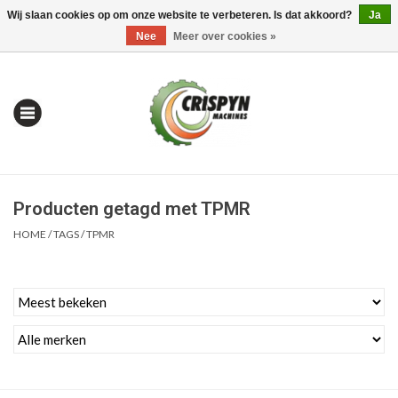
Wij slaan cookies op om onze website te verbeteren. Is dat akkoord?
Ja
0 Artikelen - €0,00
Mijn account / Registreren
Nee
Meer over cookies »
Producten getagd met TPMR
HOME
/
TAGS
/
TPMR
Home
| Alles om te Meten |
Alles om te Boren |