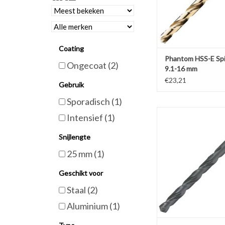
Coating
Phantom HSS-E Spi
Ongecoat
(2)
9.1-16 mm
€23,21
Gebruik
Sporadisch
(1)
Phantom HSS Spir
Intensief
(1)
Stoomontlaten 1
Snijlengte
TOEVOEGEN AAN WI
25 mm
(1)
Geschikt voor
Staal
(2)
Aluminium
(1)