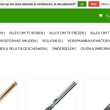
kies op om onze website te verbeteren. Is dat akkoord?
Ja
Nee
Meer 
or 12u besteld, zelfde dag verzonden ✓ Eigen adviseurs ✓ Naas
0 
N |
ALLES OM TE BOREN |
ALLES OM TE FREZEN |
ALLES OM T
ROEFDRAAD SNIJDEN |
VEILIGHEID |
VERSPAANBAAR MATERIA
N & RELATIEGESCHENKEN |
ONDERDELEN |
OLIËN & SMEERMI
boor 9.1-16
Phantom HSS Spiraalboor 0.2-0.95
International T
mm (per 10st)
23.5-31
NKELWAGEN
TOEVOEGEN AAN WINKELWAGEN
TOEVOEGEN AA