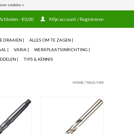
over cookies »
t tooling ook machines Zakelijke login mogelijk
Artikelen - €0,00
Mijn account / Registreren
E DRAAIEN |
ALLES OM TE ZAGEN |
AL |
VARIA |
WERKPLAATSINRICHTING |
DDELEN |
TIPS & KENNIS
HOME
/
TAGS
/
HSS
ools Spiraalboor
Phantom Phantom HSS Spiraalboor
.5mm MK3
TiN-tip 1-9 mm
N WINKELWAGEN
TOEVOEGEN AAN WINKELWAGEN