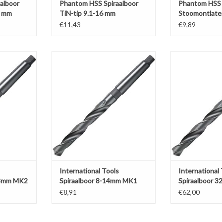
alboor
Phantom HSS Spiraalboor
Phantom HSS 
9 mm
TiN-tip 9.1-16 mm
Stoomontlate
€11,43
€9,89
piraalboor
International Tools Spiraalboor 8-
International Too
MK2
14mm MK1
50m
NKELWAGEN
TOEVOEGEN AAN WINKELWAGEN
TOEVOEGEN AA
International Tools
International
23mm MK2
Spiraalboor 8-14mm MK1
Spiraalboor 
€8,91
€62,00