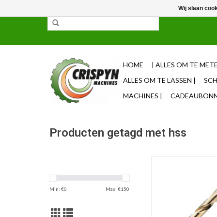
Wij slaan coo
✓ 85% uit voorraad leverbaar ✓ Op werkdagen vo
HOME
| ALLES OM TE METE
ALLES OM TE LASSEN |
SCH
MACHINES |
CADEAUBONNE
Producten getagd met hss
Phantom HSS-E Spiraal
mm
TOEVOEGEN AAN WI
Min: €
0
Max: €
150