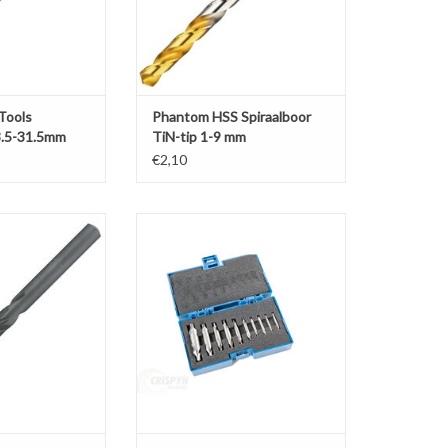
 Tools
Phantom HSS Spiraalboor
3.5-31.5mm
TiN-tip 1-9 mm
€2,10
 Spiraalboor
Harlingen 10 Delige
en 9.1-16 mm
Centerborenset van 0,75 tot 5mm.
N WINKELWAGEN
TOEVOEGEN AAN WINKELWAGEN