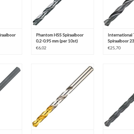
raalboor
Phantom HSS Spiraalboor
International
0.2-0.95 mm (per 10st)
Spiraalboor 2
MK3
€6,02
€25,70
aalboor
Phantom HSS Spiraalboor TiN-tip
Phantom HSS
-9 mm
9.1-16 mm
Stoomontlat
NKELWAGEN
TOEVOEGEN AAN WINKELWAGEN
TOEVOEGEN AA