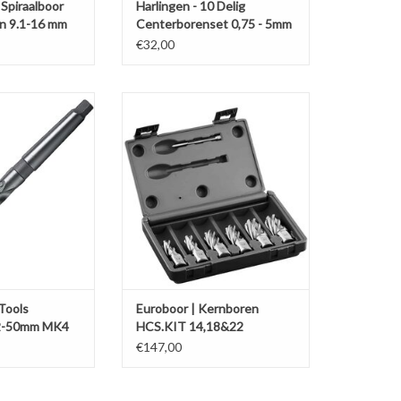
Spiraalboor
Harlingen - 10 Delig
n 9.1-16 mm
Centerborenset 0,75 - 5mm
€32,00
ls Spiraalboor 32-
Kernborenset origineel van
m MK4
Euroboor zelf.
Bestaande uit 2x14 mm, 2x18 mm
N WINKELWAGEN
& 2x 22mm
TOEVOEGEN AAN WINKELWAGEN
 Tools
Euroboor | Kernboren
32-50mm MK4
HCS.KIT 14,18&22
€147,00