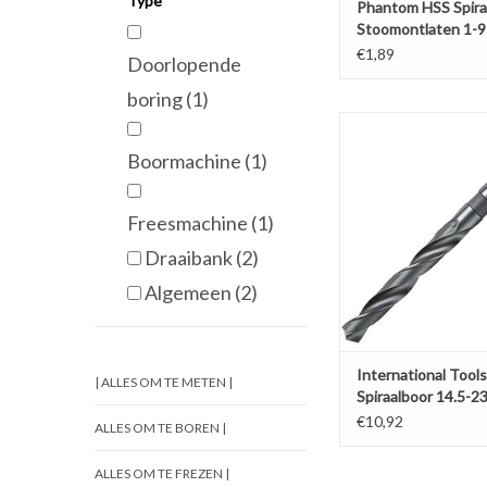
Type
Phantom HSS Spira
Stoomontlaten 1-
€1,89
Doorlopende
boring
(1)
International Tools S
14.5-23mm 
Boormachine
(1)
TOEVOEGEN AAN WI
Freesmachine
(1)
Draaibank
(2)
Algemeen
(2)
International Tools
| ALLES OM TE METEN |
Spiraalboor 14.5-
€10,92
ALLES OM TE BOREN |
ALLES OM TE FREZEN |